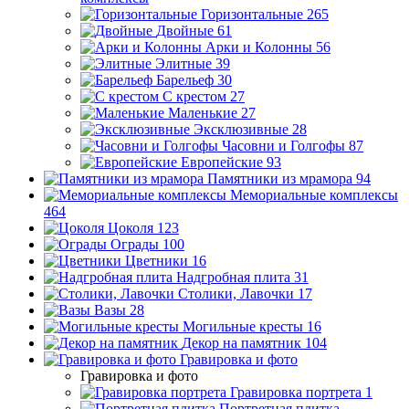
Горизонтальные
265
Двойные
61
Арки и Колонны
56
Элитные
39
Барельеф
30
С крестом
27
Маленькие
27
Эксклюзивные
28
Часовни и Голгофы
87
Европейские
93
Памятники из мрамора
94
Мемориальные комплексы
464
Цоколя
123
Ограды
100
Цветники
16
Надгробная плита
31
Столики, Лавочки
17
Вазы
28
Могильные кресты
16
Декор на памятник
104
Гравировка и фото
Гравировка и фото
Гравировка портрета
1
Портретная плитка