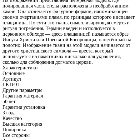
На изображении представлена интересная модель, где
полированная часть стелы расположена в необработанном
камне. Она отличается фигурной формой, напоминающей
своими очертаниями пламя, по границам которого ниспадает
плащаница. По сути это ткань, символизирующая смерть и
ритуал погребения. Термин введен и используется в
церковном обиходе — здесь плащаницей называется образ
Иисуса Христа или Пресвятой Богородицы, нанесённый на
полотно. Изображение ткани на этой модели начинается от
другого христианского символа — креста, который
используется на памятниках нисколько для украшения,
сколько для соблюдения догматов церкви.
Характеристики
Основные
Артикул
LK1691
Другие параметры
Гарантия материал
50 лет
Гарантия установка
3 года
Качество
Высшая категория
Полировка
Все стороны