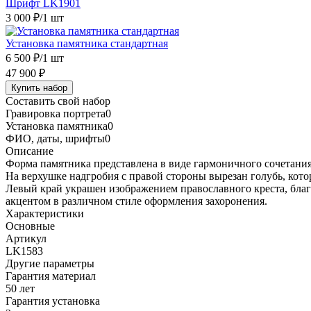
Шрифт LK1901
3 000 ₽
/1 шт
Установка памятника стандартная
6 500 ₽
/1 шт
47 900 ₽
Купить набор
Составить свой набор
Гравировка портрета
0
Установка памятника
0
ФИО, даты, шрифты
0
Описание
Форма памятника представлена в виде гармоничного сочетания
На верхушке надгробия с правой стороны вырезан голубь, кот
Левый край украшен изображением православного креста, благ
акцентом в различном стиле оформления захоронения.
Характеристики
Основные
Артикул
LK1583
Другие параметры
Гарантия материал
50 лет
Гарантия установка