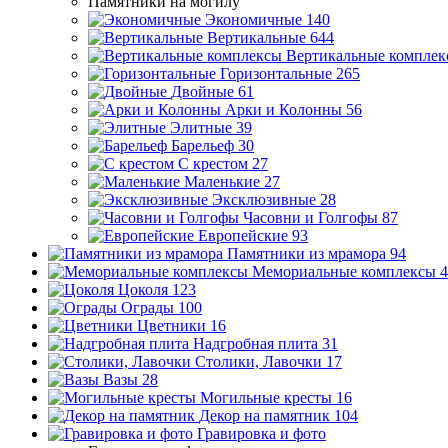
Памятники на могилу
Экономичные
140
Вертикальные
644
Вертикальные комплек
Горизонтальные
265
Двойные
61
Арки и Колонны
56
Элитные
39
Барельеф
30
С крестом
27
Маленькие
27
Эксклюзивные
28
Часовни и Голгофы
87
Европейские
93
Памятники из мрамора
94
Мемориальные комплексы
4
Цоколя
123
Ограды
100
Цветники
16
Надгробная плита
31
Столики, Лавочки
17
Вазы
28
Могильные кресты
16
Декор на памятник
104
Гравировка и фото