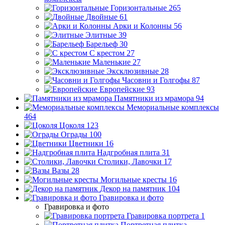
Горизонтальные
265
Двойные
61
Арки и Колонны
56
Элитные
39
Барельеф
30
С крестом
27
Маленькие
27
Эксклюзивные
28
Часовни и Голгофы
87
Европейские
93
Памятники из мрамора
94
Мемориальные комплексы
464
Цоколя
123
Ограды
100
Цветники
16
Надгробная плита
31
Столики, Лавочки
17
Вазы
28
Могильные кресты
16
Декор на памятник
104
Гравировка и фото
Гравировка и фото
Гравировка портрета
1
Портретная плитка