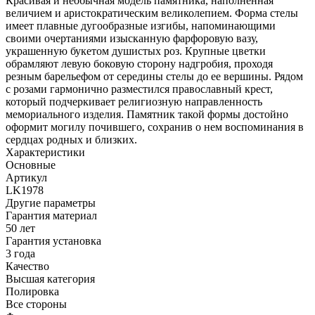
Красивая и необычная модель памятника, наполненная
величием и аристократическим великолепием. Форма стелы
имеет плавные дугообразные изгибы, напоминающими
своими очертаниями изысканную фарфоровую вазу,
украшенную букетом душистых роз. Крупные цветки
обрамляют левую боковую сторону надгробия, проходя
резным барельефом от середины стелы до ее вершины. Рядом
с розами гармонично разместился православный крест,
который подчеркивает религиозную направленность
мемориального изделия. Памятник такой формы достойно
оформит могилу почившего, сохранив о нем воспоминания в
сердцах родных и близких.
Характеристики
Основные
Артикул
LK1978
Другие параметры
Гарантия материал
50 лет
Гарантия установка
3 года
Качество
Высшая категория
Полировка
Все стороны