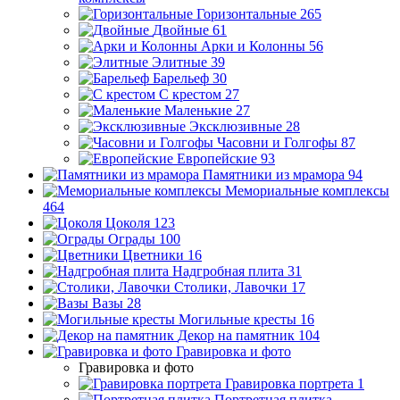
Горизонтальные
265
Двойные
61
Арки и Колонны
56
Элитные
39
Барельеф
30
С крестом
27
Маленькие
27
Эксклюзивные
28
Часовни и Голгофы
87
Европейские
93
Памятники из мрамора
94
Мемориальные комплексы
464
Цоколя
123
Ограды
100
Цветники
16
Надгробная плита
31
Столики, Лавочки
17
Вазы
28
Могильные кресты
16
Декор на памятник
104
Гравировка и фото
Гравировка и фото
Гравировка портрета
1
Портретная плитка