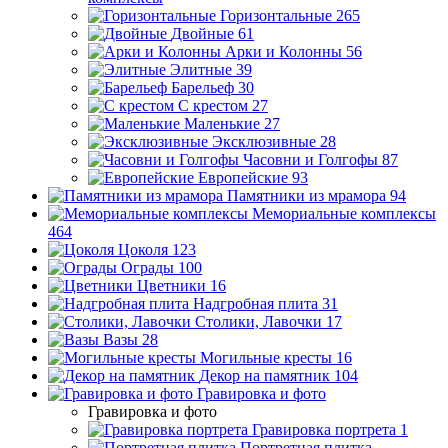
Горизонтальные
265
Двойные
61
Арки и Колонны
56
Элитные
39
Барельеф
30
С крестом
27
Маленькие
27
Эксклюзивные
28
Часовни и Голгофы
87
Европейские
93
Памятники из мрамора
94
Мемориальные комплексы
464
Цоколя
123
Ограды
100
Цветники
16
Надгробная плита
31
Столики, Лавочки
17
Вазы
28
Могильные кресты
16
Декор на памятник
104
Гравировка и фото
Гравировка и фото
Гравировка портрета
1
Портретная плитка