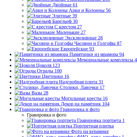
Двойные
61
Арки и Колонны
56
Элитные
39
Барельеф
30
С крестом
27
Маленькие
27
Эксклюзивные
28
Часовни и Голгофы
87
Европейские
93
Памятники из мрамора
94
Мемориальные комплексы
4
Цоколя
123
Ограды
100
Цветники
16
Надгробная плита
31
Столики, Лавочки
17
Вазы
28
Могильные кресты
16
Декор на памятник
104
Гравировка и фото
Гравировка и фото
Гравировка портрета
1
Портретная плитка
Фото на керамике
ФИО, даты, шрифты
1