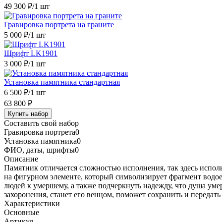
49 300 ₽
/1 шт
Гравировка портрета на граните
5 000 ₽
/1 шт
Шрифт LK1901
3 000 ₽
/1 шт
Установка памятника стандартная
6 500 ₽
/1 шт
63 800 ₽
Купить набор
Составить свой набор
Гравировка портрета
0
Установка памятника
0
ФИО, даты, шрифты
0
Описание
Памятник отличается сложностью исполнения, так здесь исполь
на фигурном элементе, который символизирует фрагмент водое
людей к умершему, а также подчеркнуть надежду, что душа уме
захоронения, станет его венцом, поможет сохранить и передат
Характеристики
Основные
Артикул