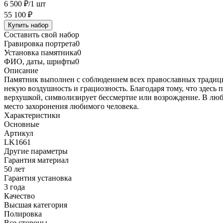
6 500 ₽
/1 шт
55 100 ₽
Купить набор
Составить свой набор
Гравировка портрета
0
Установка памятника
0
ФИО, даты, шрифты
0
Описание
Памятник выполнен с соблюдением всех православных традици
некую воздушность и грациозность. Благодаря тому, что здесь
верхушкой, символизирует бессмертие или возрождение. В люб
место захоронения любимого человека.
Характеристики
Основные
Артикул
LK1661
Другие параметры
Гарантия материал
50 лет
Гарантия установка
3 года
Качество
Высшая категория
Полировка
Все стороны