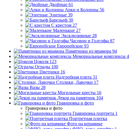
Двойные
61
Арки и Колонны
56
Элитные
39
Барельеф
30
С крестом
27
Маленькие
27
Эксклюзивные
28
Часовни и Голгофы
87
Европейские
93
Памятники из мрамора
94
Мемориальные комплексы
4
Цоколя
123
Ограды
100
Цветники
16
Надгробная плита
31
Столики, Лавочки
17
Вазы
28
Могильные кресты
16
Декор на памятник
104
Гравировка и фото
Гравировка и фото
Гравировка портрета
1
Портретная плитка
Фото на керамике
ФИО, даты, шрифты
1