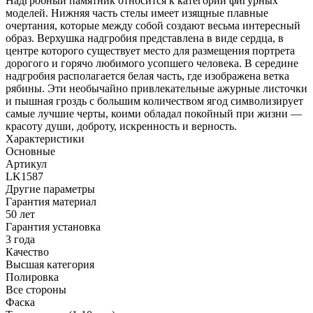
Надгробный памятник относится к категории фигурных
моделей. Нижняя часть стелы имеет изящные плавные
очертания, которые между собой создают весьма интересный
образ. Верхушка надгробия представлена в виде сердца, в
центре которого существует место для размещения портрета
дорогого и горячо любимого усопшего человека. В середине
надгробия располагается белая часть, где изображена ветка
рябины. Эти необычайно привлекательные ажурные листочки
и пышная гроздь с большим количеством ягод символизирует
самые лучшие черты, коими обладал покойный при жизни —
красоту души, доброту, искренность и верность.
Характеристики
Основные
Артикул
LK1587
Другие параметры
Гарантия материал
50 лет
Гарантия установка
3 года
Качество
Высшая категория
Полировка
Все стороны
Фаска