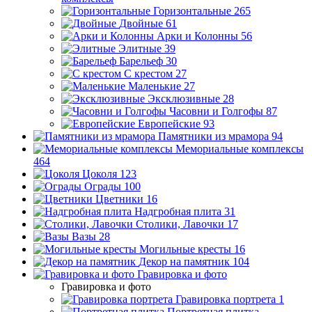
Горизонтальные
265
Двойные
61
Арки и Колонны
56
Элитные
39
Барельеф
30
С крестом
27
Маленькие
27
Эксклюзивные
28
Часовни и Голгофы
87
Европейские
93
Памятники из мрамора
94
Мемориальные комплексы
464
Цоколя
123
Ограды
100
Цветники
16
Надгробная плита
31
Столики, Лавочки
17
Вазы
28
Могильные кресты
16
Декор на памятник
104
Гравировка и фото
Гравировка и фото
Гравировка портрета
1
Портретная плитка