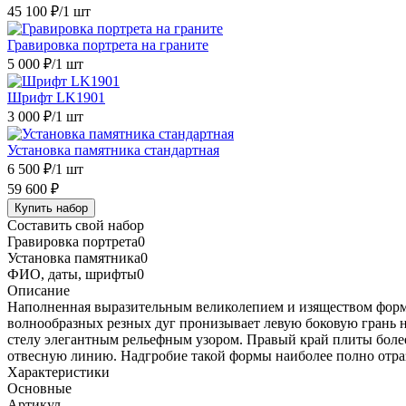
45 100 ₽
/1 шт
Гравировка портрета на граните
5 000 ₽
/1 шт
Шрифт LK1901
3 000 ₽
/1 шт
Установка памятника стандартная
6 500 ₽
/1 шт
59 600 ₽
Купить набор
Составить свой набор
Гравировка портрета
0
Установка памятника
0
ФИО, даты, шрифты
0
Описание
Наполненная выразительным великолепием и изяществом форма 
волнообразных резных дуг пронизывает левую боковую грань н
стелу элегантным рельефным узором. Правый край плиты более
отвесную линию. Надгробие такой формы наиболее полно отраз
Характеристики
Основные
Артикул