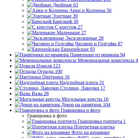
Двойные
61
Арки и Колонны
56
Элитные
39
Барельеф
30
С крестом
27
Маленькие
27
Эксклюзивные
28
Часовни и Голгофы
87
Европейские
93
Памятники из мрамора
94
Мемориальные комплексы
4
Цоколя
123
Ограды
100
Цветники
16
Надгробная плита
31
Столики, Лавочки
17
Вазы
28
Могильные кресты
16
Декор на памятник
104
Гравировка и фото
Гравировка и фото
Гравировка портрета
1
Портретная плитка
Фото на керамике
ФИО, даты, шрифты
1