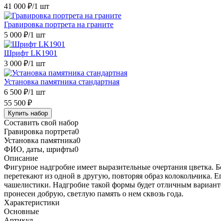
41 000 ₽
/1 шт
Гравировка портрета на граните
5 000 ₽
/1 шт
Шрифт LK1901
3 000 ₽
/1 шт
Установка памятника стандартная
6 500 ₽
/1 шт
55 500 ₽
Купить набор
Составить свой набор
Гравировка портрета
0
Установка памятника
0
ФИО, даты, шрифты
0
Описание
Фигурное надгробие имеет выразительные очертания цветка. 
перетекают из одной в другую, повторяя образ колокольчика.
чашелистики. Надгробие такой формы будет отличным вариант
пронесен добрую, светлую память о нем сквозь года.
Характеристики
Основные
Артикул