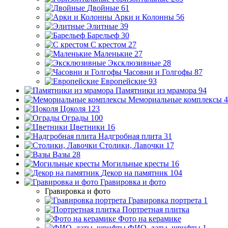
Двойные
61
Арки и Колонны
56
Элитные
39
Барельеф
30
С крестом
27
Маленькие
27
Эксклюзивные
28
Часовни и Голгофы
87
Европейские
93
Памятники из мрамора
94
Мемориальные комплексы
4
Цоколя
123
Ограды
100
Цветники
16
Надгробная плита
31
Столики, Лавочки
17
Вазы
28
Могильные кресты
16
Декор на памятник
104
Гравировка и фото
Гравировка и фото
Гравировка портрета
1
Портретная плитка
Фото на керамике
ФИО, даты, шрифты
1