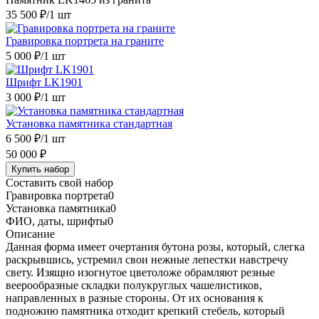
35 500 ₽
/1 шт
Гравировка портрета на граните
5 000 ₽
/1 шт
Шрифт LK1901
3 000 ₽
/1 шт
Установка памятника стандартная
6 500 ₽
/1 шт
50 000 ₽
Купить набор
Составить свой набор
Гравировка портрета
0
Установка памятника
0
ФИО, даты, шрифты
0
Описание
Данная форма имеет очертания бутона розы, который, слегка
раскрывшись, устремил свои нежные лепестки навстречу
свету. Изящно изогнутое цветоложе обрамляют резные
веерообразные складки полукруглых чашелистиков,
направленных в разные стороны. От их основания к
подножию памятника отходит крепкий стебель, который