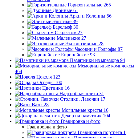
Горизонтальные
265
Двойные
61
Арки и Колонны
56
Элитные
39
Барельеф
30
С крестом
27
Маленькие
27
Эксклюзивные
28
Часовни и Голгофы
87
Европейские
93
Памятники из мрамора
94
Мемориальные комплексы
464
Цоколя
123
Ограды
100
Цветники
16
Надгробная плита
31
Столики, Лавочки
17
Вазы
28
Могильные кресты
16
Декор на памятник
104
Гравировка и фото
Гравировка и фото
Гравировка портрета
1
Портретная плитка