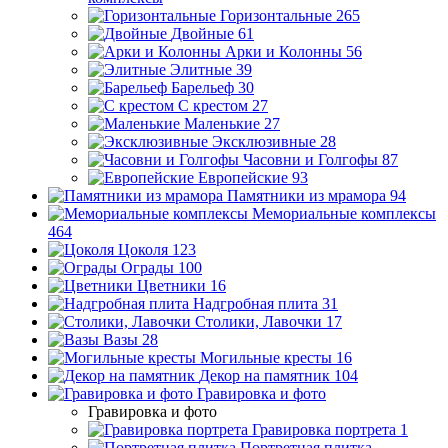
Горизонтальные
265
Двойные
61
Арки и Колонны
56
Элитные
39
Барельеф
30
С крестом
27
Маленькие
27
Эксклюзивные
28
Часовни и Голгофы
87
Европейские
93
Памятники из мрамора
94
Мемориальные комплексы
464
Цоколя
123
Ограды
100
Цветники
16
Надгробная плита
31
Столики, Лавочки
17
Вазы
28
Могильные кресты
16
Декор на памятник
104
Гравировка и фото
Гравировка и фото
Гравировка портрета
1
Портретная плитка