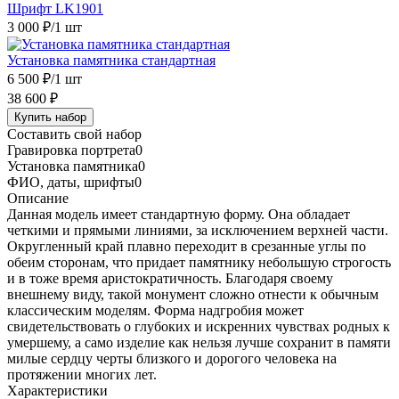
Шрифт LK1901
3 000 ₽
/1 шт
Установка памятника стандартная
6 500 ₽
/1 шт
38 600 ₽
Купить набор
Составить свой набор
Гравировка портрета
0
Установка памятника
0
ФИО, даты, шрифты
0
Описание
Данная модель имеет стандартную форму. Она обладает
четкими и прямыми линиями, за исключением верхней части.
Округленный край плавно переходит в срезанные углы по
обеим сторонам, что придает памятнику небольшую строгость
и в тоже время аристократичность. Благодаря своему
внешнему виду, такой монумент сложно отнести к обычным
классическим моделям. Форма надгробия может
свидетельствовать о глубоких и искренних чувствах родных к
умершему, а само изделие как нельзя лучше сохранит в памяти
милые сердцу черты близкого и дорогого человека на
протяжении многих лет.
Характеристики