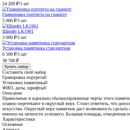
24 200 ₽
/1 шт
Гравировка портрета на граните
5 000 ₽
/1 шт
Шрифт LK1901
3 000 ₽
/1 шт
Установка памятника стандартная
6 500 ₽
/1 шт
38 700 ₽
Купить набор
Составить свой набор
Гравировка портрета
0
Установка памятника
0
ФИО, даты, шрифты
0
Описание
Правильные и идеально сбалансированные черты этого памятни
плавно перетекают в округлый верх. Стоит отметить, что допо
искусства. Округлый верх памятник даст возможность сделать 
именно на личности усопшего. Большая площадь, отведенная п
Характеристики
Основные
Артикул