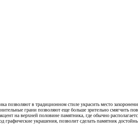
ка позволяют в традиционном стиле украсить место захоронения
лнительные грани позволяют еще больше зрительно смягчить пов
акцент на верхней половине памятника, где обычно располагает
од графические украшения, позволит сделать памятник достойны