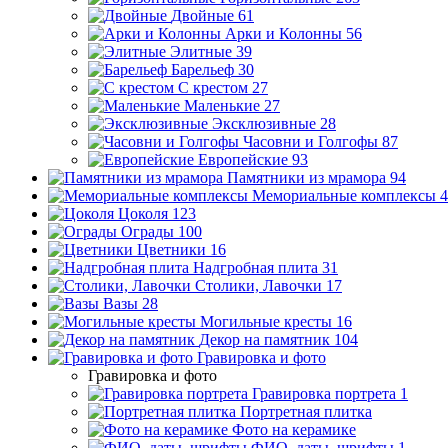
Двойные
61
Арки и Колонны
56
Элитные
39
Барельеф
30
С крестом
27
Маленькие
27
Эксклюзивные
28
Часовни и Голгофы
87
Европейские
93
Памятники из мрамора
94
Мемориальные комплексы
4
Цоколя
123
Ограды
100
Цветники
16
Надгробная плита
31
Столики, Лавочки
17
Вазы
28
Могильные кресты
16
Декор на памятник
104
Гравировка и фото
Гравировка и фото
Гравировка портрета
1
Портретная плитка
Фото на керамике
ФИО, даты, шрифты
1