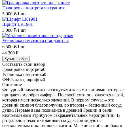
Гравировка портрета на граните
5 000 ₽
/1 шт
Шрифт LK1901
3 000 ₽
/1 шт
Установка памятника стандартная
6 500 ₽
/1 шт
44 300 ₽
Купить набор
Составить свой набор
Гравировка портрета
0
Установка памятника
0
ФИО, даты, шрифты
0
Описание
Фигурный памятник с изогнутыми косыми линиями, которые
придают ему образ амфоры. По своей сути она является вазой,
которая имеет несколько значений. В первом случае – это
древний символ благополучия, во втором – бесценный сосуд
души. Первые вазы появились в древней Греции и были
неотъемлемым атрибутом сакраментальных мероприятий. В
ритуальной тематике данный сосуд ассоциируют с
символичным циклом древа жизни. Мягкие изгибы по бокам