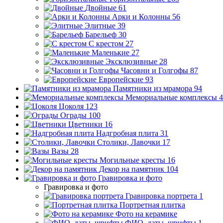
Двойные
61
Арки и Колонны
56
Элитные
39
Барельеф
30
С крестом
27
Маленькие
27
Эксклюзивные
28
Часовни и Голгофы
87
Европейские
93
Памятники из мрамора
94
Мемориальные комплексы
4
Цоколя
123
Ограды
100
Цветники
16
Надгробная плита
31
Столики, Лавочки
17
Вазы
28
Могильные кресты
16
Декор на памятник
104
Гравировка и фото
Гравировка и фото
Гравировка портрета
1
Портретная плитка
Фото на керамике
ФИО, даты, шрифты
1