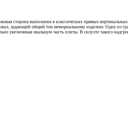
оковая сторона выполнена в классических прямых вертикальны
 овал, задающий общий тон мемориальному изделию. Одну из гра
льно увеличивая овальную часть плиты. В силуэте такого надгро