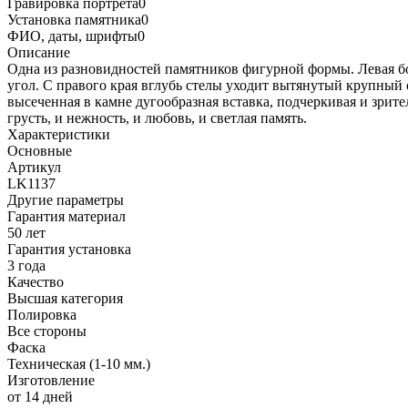
Гравировка портрета
0
Установка памятника
0
ФИО, даты, шрифты
0
Описание
Одна из разновидностей памятников фигурной формы. Левая б
угол. С правого края вглубь стелы уходит вытянутый крупный
высеченная в камне дугообразная вставка, подчеркивая и зрите
грусть, и нежность, и любовь, и светлая память.
Характеристики
Основные
Артикул
LK1137
Другие параметры
Гарантия материал
50 лет
Гарантия установка
3 года
Качество
Высшая категория
Полировка
Все стороны
Фаска
Техническая (1-10 мм.)
Изготовление
от 14 дней