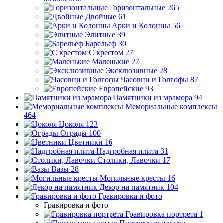
Горизонтальные
265
Двойные
61
Арки и Колонны
56
Элитные
39
Барельеф
30
С крестом
27
Маленькие
27
Эксклюзивные
28
Часовни и Голгофы
87
Европейские
93
Памятники из мрамора
94
Мемориальные комплексы
464
Цоколя
123
Ограды
100
Цветники
16
Надгробная плита
31
Столики, Лавочки
17
Вазы
28
Могильные кресты
16
Декор на памятник
104
Гравировка и фото
Гравировка и фото
Гравировка портрета
1
Портретная плитка