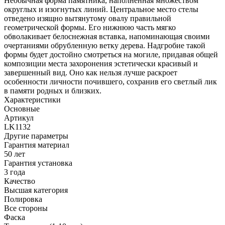
Необычная форма памятника, наполненная множеством
округлых и изогнутых линий. Центральное место стелы
отведено изящно вытянутому овалу правильной
геометрической формы. Его нижнюю часть мягко
обволакивает белоснежная вставка, напоминающая своими
очертаниями обрубленную ветку дерева. Надгробие такой
формы будет достойно смотреться на могиле, придавая общей
композиции места захоронения эстетически красивый и
завершенный вид. Оно как нельзя лучше раскроет
особенности личности почившего, сохранив его светлый лик
в памяти родных и близких.
Характеристики
Основные
Артикул
LK1132
Другие параметры
Гарантия материал
50 лет
Гарантия установка
3 года
Качество
Высшая категория
Полировка
Все стороны
Фаска