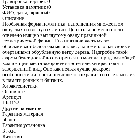
Гравировка портрета
0
Установка памятника
0
ФИО, даты, шрифты
0
Описание
Необычная форма памятника, наполненная множеством
округлых и изогнутых линий. Центральное место стелы
отведено изящно вытянутому овалу правильной
геометрической формы. Его нижнюю часть мягко
обволакивает белоснежная вставка, напоминающая своими
очертаниями обрубленную ветку дерева. Надгробие такой
формы будет достойно смотреться на могиле, придавая общей
композиции места захоронения эстетически красивый и
завершенный вид. Оно как нельзя лучше раскроет
особенности личности почившего, сохранив его светлый лик
в памяти родных и близких.
Характеристики
Основные
Артикул
LK1132
Другие параметры
Гарантия материал
50 лет
Гарантия установка
3 года
Качество