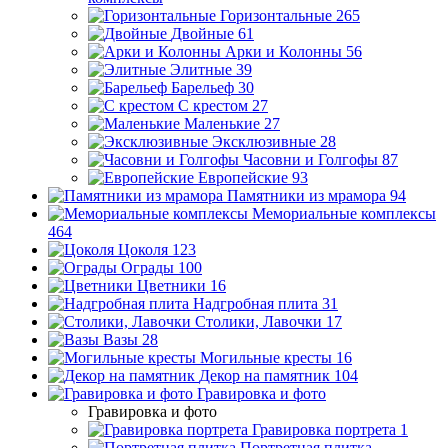
Горизонтальные
265
Двойные
61
Арки и Колонны
56
Элитные
39
Барельеф
30
С крестом
27
Маленькие
27
Эксклюзивные
28
Часовни и Голгофы
87
Европейские
93
Памятники из мрамора
94
Мемориальные комплексы
464
Цоколя
123
Ограды
100
Цветники
16
Надгробная плита
31
Столики, Лавочки
17
Вазы
28
Могильные кресты
16
Декор на памятник
104
Гравировка и фото
Гравировка и фото
Гравировка портрета
1
Портретная плитка