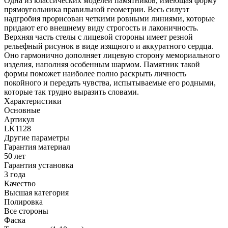
Одна из классических моделей памятников, имеющая форму
прямоугольника правильной геометрии. Весь силуэт
надгробия прорисован четкими ровными линиями, которые
придают его внешнему виду строгость и лаконичность.
Верхняя часть стелы с лицевой стороны имеет резной
рельефный рисунок в виде изящного и аккуратного сердца.
Оно гармонично дополняет лицевую сторону мемориального
изделия, наполняя особенным шармом. Памятник такой
формы поможет наиболее полно раскрыть личность
покойного и передать чувства, испытываемые его родными,
которые так трудно выразить словами.
Характеристики
Основные
Артикул
LK1128
Другие параметры
Гарантия материал
50 лет
Гарантия установка
3 года
Качество
Высшая категория
Полировка
Все стороны
Фаска