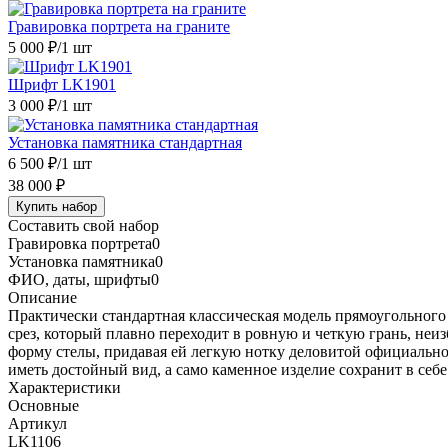
Гравировка портрета на граните
5 000 ₽
/1 шт
Шрифт LK1901
3 000 ₽
/1 шт
Установка памятника стандартная
6 500 ₽
/1 шт
38 000 ₽
Купить набор
Составить свой набор
Гравировка портрета
0
Установка памятника
0
ФИО, даты, шрифты
0
Описание
Практически стандартная классическая модель прямоугольног
срез, который плавно переходит в ровную и четкую грань, не
форму стелы, придавая ей легкую нотку деловитой официально
иметь достойный вид, а само каменное изделие сохранит в себ
Характеристики
Основные
Артикул
LK1106