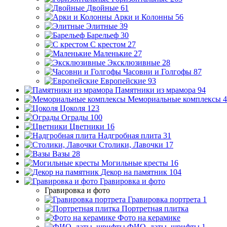
Двойные
61
Арки и Колонны
56
Элитные
39
Барельеф
30
С крестом
27
Маленькие
27
Эксклюзивные
28
Часовни и Голгофы
87
Европейские
93
Памятники из мрамора
94
Мемориальные комплексы
4
Цоколя
123
Ограды
100
Цветники
16
Надгробная плита
31
Столики, Лавочки
17
Вазы
28
Могильные кресты
16
Декор на памятник
104
Гравировка и фото
Гравировка и фото
Гравировка портрета
1
Портретная плитка
Фото на керамике
ФИО, даты, шрифты
1