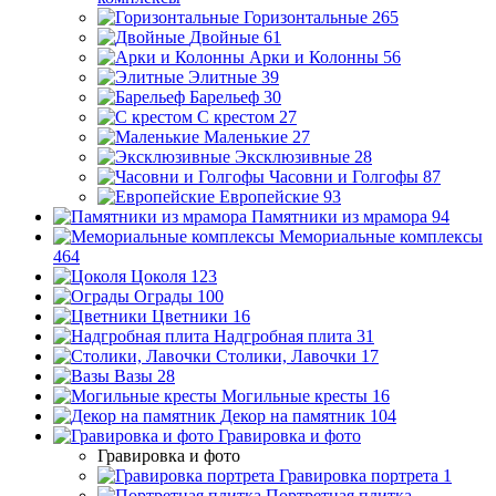
Горизонтальные
265
Двойные
61
Арки и Колонны
56
Элитные
39
Барельеф
30
С крестом
27
Маленькие
27
Эксклюзивные
28
Часовни и Голгофы
87
Европейские
93
Памятники из мрамора
94
Мемориальные комплексы
464
Цоколя
123
Ограды
100
Цветники
16
Надгробная плита
31
Столики, Лавочки
17
Вазы
28
Могильные кресты
16
Декор на памятник
104
Гравировка и фото
Гравировка и фото
Гравировка портрета
1
Портретная плитка