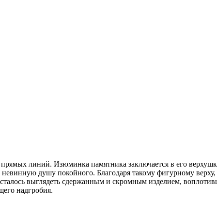
рямых линий. Изюминка памятника заключается в его верхушке –
 невинную душу покойного. Благодаря такому фигурному верху,
осталось выглядеть сдержанным и скромным изделием, воплотивш
щего надгробия.