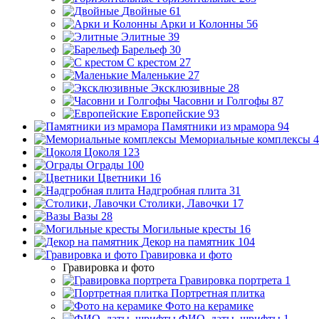
Двойные
61
Арки и Колонны
56
Элитные
39
Барельеф
30
С крестом
27
Маленькие
27
Эксклюзивные
28
Часовни и Голгофы
87
Европейские
93
Памятники из мрамора
94
Мемориальные комплексы
4
Цоколя
123
Ограды
100
Цветники
16
Надгробная плита
31
Столики, Лавочки
17
Вазы
28
Могильные кресты
16
Декор на памятник
104
Гравировка и фото
Гравировка и фото
Гравировка портрета
1
Портретная плитка
Фото на керамике
ФИО, даты, шрифты
1