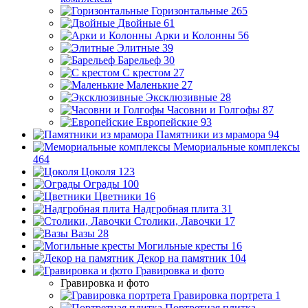
Горизонтальные
265
Двойные
61
Арки и Колонны
56
Элитные
39
Барельеф
30
С крестом
27
Маленькие
27
Эксклюзивные
28
Часовни и Голгофы
87
Европейские
93
Памятники из мрамора
94
Мемориальные комплексы
464
Цоколя
123
Ограды
100
Цветники
16
Надгробная плита
31
Столики, Лавочки
17
Вазы
28
Могильные кресты
16
Декор на памятник
104
Гравировка и фото
Гравировка и фото
Гравировка портрета
1
Портретная плитка