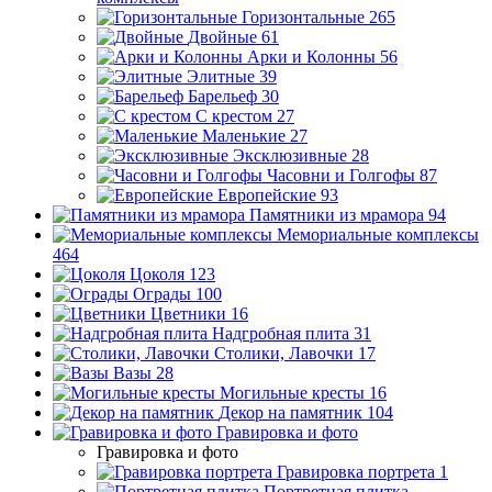
Горизонтальные
265
Двойные
61
Арки и Колонны
56
Элитные
39
Барельеф
30
С крестом
27
Маленькие
27
Эксклюзивные
28
Часовни и Голгофы
87
Европейские
93
Памятники из мрамора
94
Мемориальные комплексы
464
Цоколя
123
Ограды
100
Цветники
16
Надгробная плита
31
Столики, Лавочки
17
Вазы
28
Могильные кресты
16
Декор на памятник
104
Гравировка и фото
Гравировка и фото
Гравировка портрета
1
Портретная плитка