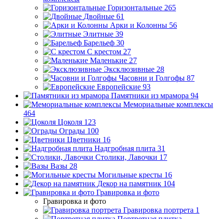
Горизонтальные
265
Двойные
61
Арки и Колонны
56
Элитные
39
Барельеф
30
С крестом
27
Маленькие
27
Эксклюзивные
28
Часовни и Голгофы
87
Европейские
93
Памятники из мрамора
94
Мемориальные комплексы
464
Цоколя
123
Ограды
100
Цветники
16
Надгробная плита
31
Столики, Лавочки
17
Вазы
28
Могильные кресты
16
Декор на памятник
104
Гравировка и фото
Гравировка и фото
Гравировка портрета
1
Портретная плитка