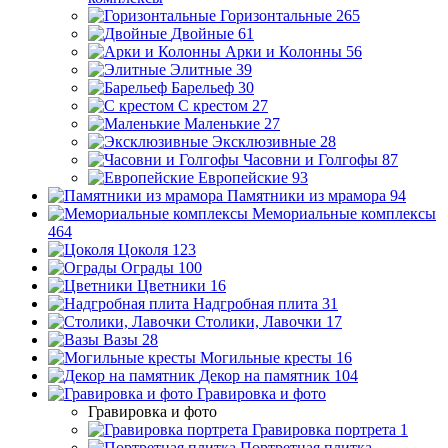
Горизонтальные
265
Двойные
61
Арки и Колонны
56
Элитные
39
Барельеф
30
С крестом
27
Маленькие
27
Эксклюзивные
28
Часовни и Голгофы
87
Европейские
93
Памятники из мрамора
94
Мемориальные комплексы
464
Цоколя
123
Ограды
100
Цветники
16
Надгробная плита
31
Столики, Лавочки
17
Вазы
28
Могильные кресты
16
Декор на памятник
104
Гравировка и фото
Гравировка и фото
Гравировка портрета
1
Портретная плитка