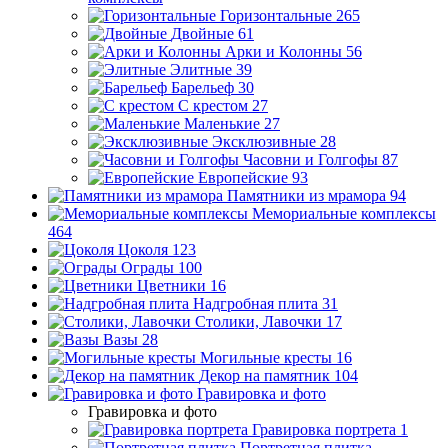
Горизонтальные
265
Двойные
61
Арки и Колонны
56
Элитные
39
Барельеф
30
С крестом
27
Маленькие
27
Эксклюзивные
28
Часовни и Голгофы
87
Европейские
93
Памятники из мрамора
94
Мемориальные комплексы
464
Цоколя
123
Ограды
100
Цветники
16
Надгробная плита
31
Столики, Лавочки
17
Вазы
28
Могильные кресты
16
Декор на памятник
104
Гравировка и фото
Гравировка и фото
Гравировка портрета
1
Портретная плитка