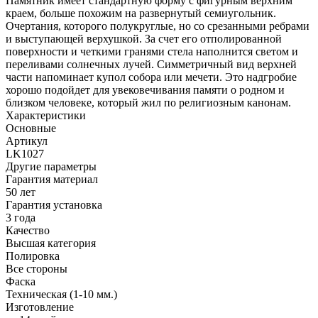
Памятник имеет стандартную форму с фигурным верхним
краем, больше похожим на развернутый семиугольник.
Очертания, которого полукруглые, но со срезанными ребрами
и выступающей верхушкой. За счет его отполированной
поверхности и четкими гранями стела наполнится светом и
переливами солнечных лучей. Симметричный вид верхней
части напоминает купол собора или мечети. Это надгробие
хорошо подойдет для увековечивания памяти о родном и
близком человеке, который жил по религиозным канонам.
Характеристики
Основные
Артикул
LK1027
Другие параметры
Гарантия материал
50 лет
Гарантия установка
3 года
Качество
Высшая категория
Полировка
Все стороны
Фаска
Техническая (1-10 мм.)
Изготовление