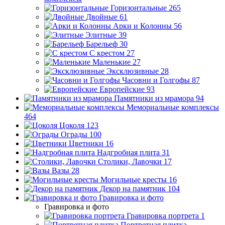
Горизонтальные
265
Двойные
61
Арки и Колонны
56
Элитные
39
Барельеф
30
С крестом
27
Маленькие
27
Эксклюзивные
28
Часовни и Голгофы
87
Европейские
93
Памятники из мрамора
94
Мемориальные комплексы
464
Цоколя
123
Ограды
100
Цветники
16
Надгробная плита
31
Столики, Лавочки
17
Вазы
28
Могильные кресты
16
Декор на памятник
104
Гравировка и фото
Гравировка и фото
Гравировка портрета
1
Портретная плитка