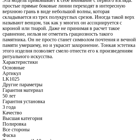
Эта модель приковывает к себе внимание с первого взгляда:
простые прямые боковые линии переходят в интересную
верхнюю грань в виде небольшой волны, которая
складывается из трех полукруглых срезов. Иногда такой верх
называют венцом, так как у многих он ассоциируется с
короной или тиарой. Даже не принимая в расчет такое
сравнение, нельзя не отметить грациозность такого
памятника. Он не просто станет символом почтения и вечной
памяти умершему, но и украсит захоронение. Тонкая эстетика
этого изделия позволяет смело отнести его к произведениям
ритуального искусства.
Характеристики
Основные
Артикул
LK1025
Другие параметры
Гарантия материал
50 лет
Гарантия установка
3 года
Качество
Высшая категория
Полировка
Все стороны
Фаска