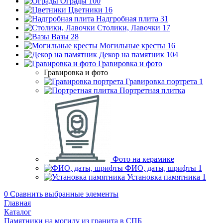
Ограды
100
Цветники
16
Надгробная плита
31
Столики, Лавочки
17
Вазы
28
Могильные кресты
16
Декор на памятник
104
Гравировка и фото
Гравировка и фото
Гравировка портрета
1
Портретная плитка
Фото на керамике
ФИО, даты, шрифты
1
Установка памятника
1
0
Сравнить выбранные элементы
Главная
Каталог
Памятники на могилу из гранита в СПБ