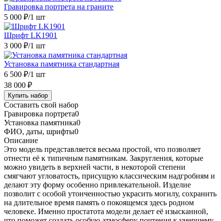
Гравировка портрета на граните
5 000 ₽
/1 шт
Шрифт LK1901
3 000 ₽
/1 шт
Установка памятника стандартная
6 500 ₽
/1 шт
38 000 ₽
Купить набор
Составить свой набор
Гравировка портрета
0
Установка памятника
0
ФИО, даты, шрифты
0
Описание
Это модель представляется весьма простой, что позволяет
отнести её к типичным памятникам. Закругления, которые
можно увидеть в верхней части, в некоторой степени
смягчают угловатость, присущую классическим надгробиям и
делают эту форму особенно привлекательной. Изделие
позволит с особой утонченностью украсить могилу, сохранить
на длительное время память о покоящемся здесь родном
человеке. Именно простатота модели делает её изысканной,
что поможет создать особую атмосферу почтения к умершему.