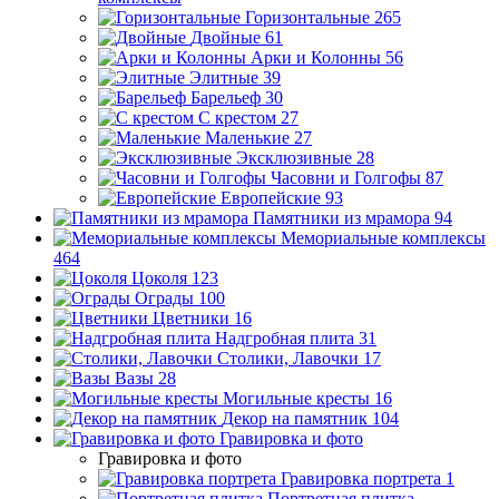
Горизонтальные
265
Двойные
61
Арки и Колонны
56
Элитные
39
Барельеф
30
С крестом
27
Маленькие
27
Эксклюзивные
28
Часовни и Голгофы
87
Европейские
93
Памятники из мрамора
94
Мемориальные комплексы
464
Цоколя
123
Ограды
100
Цветники
16
Надгробная плита
31
Столики, Лавочки
17
Вазы
28
Могильные кресты
16
Декор на памятник
104
Гравировка и фото
Гравировка и фото
Гравировка портрета
1
Портретная плитка