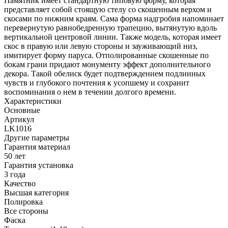
Памятник имеет стандартную типовую форму, которая
представляет собой стоящую стелу со скошенным верхом и
скосами по нижним краям. Сама форма надгробия напоминает
перевернутую равнобедренную трапецию, вытянутую вдоль
вертикальной центровой линии. Также модель, которая имеет
скос в правую или левую стороны и зауживающий низ,
имитирует форму паруса. Отполированные скошенные по
бокам грани придают монументу эффект дополнительного
декора. Такой обелиск будет подтверждением подлинных
чувств и глубокого почтения к усопшему и сохранит
воспоминания о нем в течении долгого времени.
Характеристики
Основные
Артикул
LK1016
Другие параметры
Гарантия материал
50 лет
Гарантия установка
3 года
Качество
Высшая категория
Полировка
Все стороны
Фаска