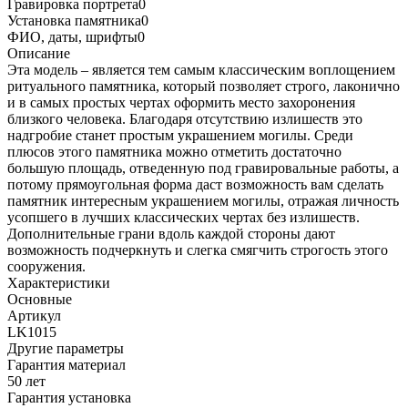
Гравировка портрета
0
Установка памятника
0
ФИО, даты, шрифты
0
Описание
Эта модель – является тем самым классическим воплощением
ритуального памятника, который позволяет строго, лаконично
и в самых простых чертах оформить место захоронения
близкого человека. Благодаря отсутствию излишеств это
надгробие станет простым украшением могилы. Среди
плюсов этого памятника можно отметить достаточно
большую площадь, отведенную под гравировальные работы, а
потому прямоугольная форма даст возможность вам сделать
памятник интересным украшением могилы, отражая личность
усопшего в лучших классических чертах без излишеств.
Дополнительные грани вдоль каждой стороны дают
возможность подчеркнуть и слегка смягчить строгость этого
сооружения.
Характеристики
Основные
Артикул
LK1015
Другие параметры
Гарантия материал
50 лет
Гарантия установка