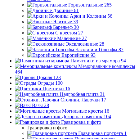
Горизонтальные
265
Двойные
61
Арки и Колонны
56
Элитные
39
Барельеф
30
С крестом
27
Маленькие
27
Эксклюзивные
28
Часовни и Голгофы
87
Европейские
93
Памятники из мрамора
94
Мемориальные комплексы
464
Цоколя
123
Ограды
100
Цветники
16
Надгробная плита
31
Столики, Лавочки
17
Вазы
28
Могильные кресты
16
Декор на памятник
104
Гравировка и фото
Гравировка и фото
Гравировка портрета
1
Портретная плитка