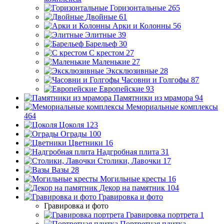
Горизонтальные
265
Двойные
61
Арки и Колонны
56
Элитные
39
Барельеф
30
С крестом
27
Маленькие
27
Эксклюзивные
28
Часовни и Голгофы
87
Европейские
93
Памятники из мрамора
94
Мемориальные комплексы
464
Цоколя
123
Ограды
100
Цветники
16
Надгробная плита
31
Столики, Лавочки
17
Вазы
28
Могильные кресты
16
Декор на памятник
104
Гравировка и фото
Гравировка и фото
Гравировка портрета
1
Портретная плитка