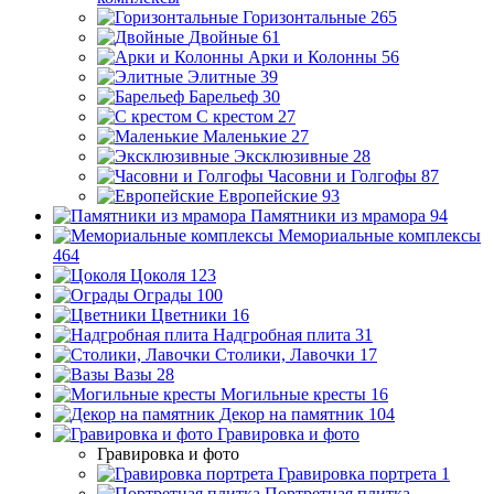
Горизонтальные
265
Двойные
61
Арки и Колонны
56
Элитные
39
Барельеф
30
С крестом
27
Маленькие
27
Эксклюзивные
28
Часовни и Голгофы
87
Европейские
93
Памятники из мрамора
94
Мемориальные комплексы
464
Цоколя
123
Ограды
100
Цветники
16
Надгробная плита
31
Столики, Лавочки
17
Вазы
28
Могильные кресты
16
Декор на памятник
104
Гравировка и фото
Гравировка и фото
Гравировка портрета
1
Портретная плитка