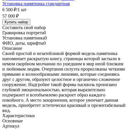
Установка памятника стандартная
6 500 ₽
/1 шт
57 000 ₽
Купить набор
Составить свой набор
Гравировка портрета
0
Установка памятника
0
ФИО, даты, шрифты
0
Описание
Своей простой и незатейливой формой модель памятника
напоминает раскрытую книгу, страницы которой застыли в
немом скорбном молчании по ушедшим в мир иной близким
и любимым людям. Очертания силуэта прорисованы четкими
прямыми и волнообразными линиями, которые соединяясь
друг с другом, образуют целостное и органично сложенное
сооружение. Надгробие такой формы насквозь пронизано
глубокой эмоциональностью, которая выразительно
подчеркнет и всеобъемлемо раскроет образ каждого
покойного. А место захоронения, которое увенчает данная
модель, приобретет эстетически красивый и презентабельный
вид.
Характеристики
Основные
Артикул