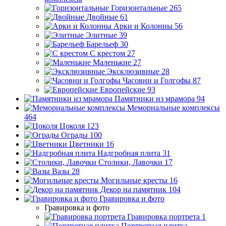
Горизонтальные
265
Двойные
61
Арки и Колонны
56
Элитные
39
Барельеф
30
С крестом
27
Маленькие
27
Эксклюзивные
28
Часовни и Голгофы
87
Европейские
93
Памятники из мрамора
94
Мемориальные комплексы
464
Цоколя
123
Ограды
100
Цветники
16
Надгробная плита
31
Столики, Лавочки
17
Вазы
28
Могильные кресты
16
Декор на памятник
104
Гравировка и фото
Гравировка и фото
Гравировка портрета
1
Портретная плитка