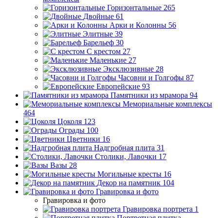
Горизонтальные
265
Двойные
61
Арки и Колонны
56
Элитные
39
Барельеф
30
С крестом
27
Маленькие
27
Эксклюзивные
28
Часовни и Голгофы
87
Европейские
93
Памятники из мрамора
94
Мемориальные комплексы
464
Цоколя
123
Ограды
100
Цветники
16
Надгробная плита
31
Столики, Лавочки
17
Вазы
28
Могильные кресты
16
Декор на памятник
104
Гравировка и фото
Гравировка и фото
Гравировка портрета
1
Портретная плитка