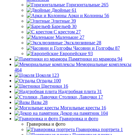
Горизонтальные
265
Двойные
61
Арки и Колонны
56
Элитные
39
Барельеф
30
С крестом
27
Маленькие
27
Эксклюзивные
28
Часовни и Голгофы
87
Европейские
93
Памятники из мрамора
94
Мемориальные комплексы
464
Цоколя
123
Ограды
100
Цветники
16
Надгробная плита
31
Столики, Лавочки
17
Вазы
28
Могильные кресты
16
Декор на памятник
104
Гравировка и фото
Гравировка и фото
Гравировка портрета
1
Портретная плитка