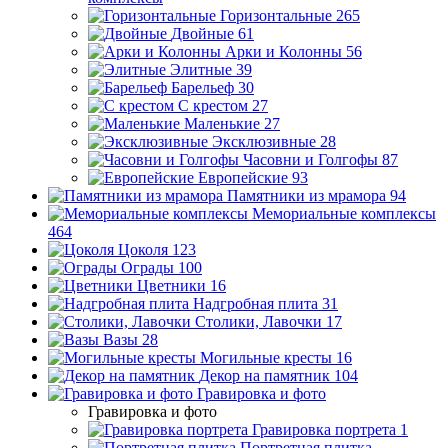
Горизонтальные
265
Двойные
61
Арки и Колонны
56
Элитные
39
Барельеф
30
С крестом
27
Маленькие
27
Эксклюзивные
28
Часовни и Голгофы
87
Европейские
93
Памятники из мрамора
94
Мемориальные комплексы
464
Цоколя
123
Ограды
100
Цветники
16
Надгробная плита
31
Столики, Лавочки
17
Вазы
28
Могильные кресты
16
Декор на памятник
104
Гравировка и фото
Гравировка и фото
Гравировка портрета
1
Портретная плитка