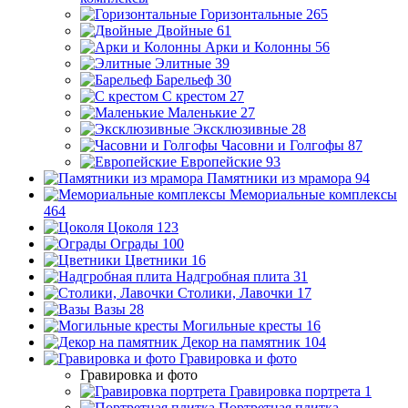
Горизонтальные
265
Двойные
61
Арки и Колонны
56
Элитные
39
Барельеф
30
С крестом
27
Маленькие
27
Эксклюзивные
28
Часовни и Голгофы
87
Европейские
93
Памятники из мрамора
94
Мемориальные комплексы
464
Цоколя
123
Ограды
100
Цветники
16
Надгробная плита
31
Столики, Лавочки
17
Вазы
28
Могильные кресты
16
Декор на памятник
104
Гравировка и фото
Гравировка и фото
Гравировка портрета
1
Портретная плитка