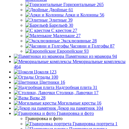
Горизонтальные
265
Двойные
61
Арки и Колонны
56
Элитные
39
Барельеф
30
С крестом
27
Маленькие
27
Эксклюзивные
28
Часовни и Голгофы
87
Европейские
93
Памятники из мрамора
94
Мемориальные комплексы
464
Цоколя
123
Ограды
100
Цветники
16
Надгробная плита
31
Столики, Лавочки
17
Вазы
28
Могильные кресты
16
Декор на памятник
104
Гравировка и фото
Гравировка и фото
Гравировка портрета
1
Портретная плитка