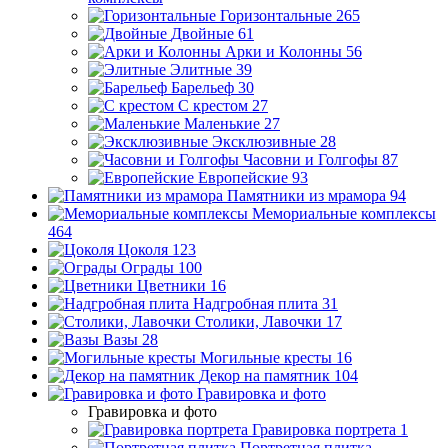
Горизонтальные
265
Двойные
61
Арки и Колонны
56
Элитные
39
Барельеф
30
С крестом
27
Маленькие
27
Эксклюзивные
28
Часовни и Голгофы
87
Европейские
93
Памятники из мрамора
94
Мемориальные комплексы
464
Цоколя
123
Ограды
100
Цветники
16
Надгробная плита
31
Столики, Лавочки
17
Вазы
28
Могильные кресты
16
Декор на памятник
104
Гравировка и фото
Гравировка и фото
Гравировка портрета
1
Портретная плитка