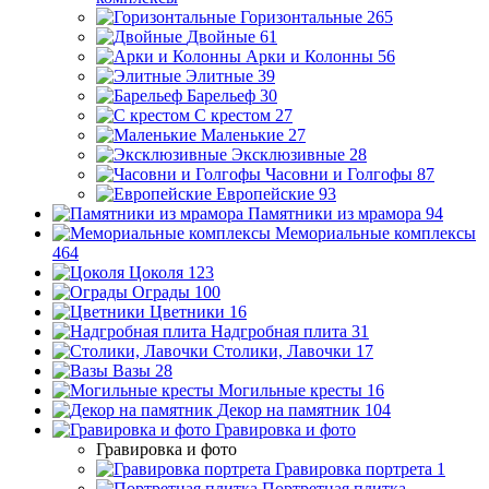
Горизонтальные
265
Двойные
61
Арки и Колонны
56
Элитные
39
Барельеф
30
С крестом
27
Маленькие
27
Эксклюзивные
28
Часовни и Голгофы
87
Европейские
93
Памятники из мрамора
94
Мемориальные комплексы
464
Цоколя
123
Ограды
100
Цветники
16
Надгробная плита
31
Столики, Лавочки
17
Вазы
28
Могильные кресты
16
Декор на памятник
104
Гравировка и фото
Гравировка и фото
Гравировка портрета
1
Портретная плитка