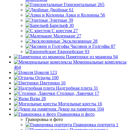
Горизонтальные
265
Двойные
61
Арки и Колонны
56
Элитные
39
Барельеф
30
С крестом
27
Маленькие
27
Эксклюзивные
28
Часовни и Голгофы
87
Европейские
93
Памятники из мрамора
94
Мемориальные комплексы
464
Цоколя
123
Ограды
100
Цветники
16
Надгробная плита
31
Столики, Лавочки
17
Вазы
28
Могильные кресты
16
Декор на памятник
104
Гравировка и фото
Гравировка и фото
Гравировка портрета
1
Портретная плитка