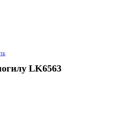
СПБ
могилу LK6563