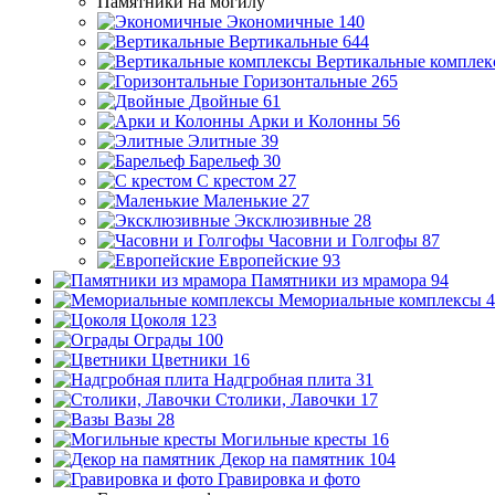
Памятники на могилу
Экономичные
140
Вертикальные
644
Вертикальные комплек
Горизонтальные
265
Двойные
61
Арки и Колонны
56
Элитные
39
Барельеф
30
С крестом
27
Маленькие
27
Эксклюзивные
28
Часовни и Голгофы
87
Европейские
93
Памятники из мрамора
94
Мемориальные комплексы
4
Цоколя
123
Ограды
100
Цветники
16
Надгробная плита
31
Столики, Лавочки
17
Вазы
28
Могильные кресты
16
Декор на памятник
104
Гравировка и фото