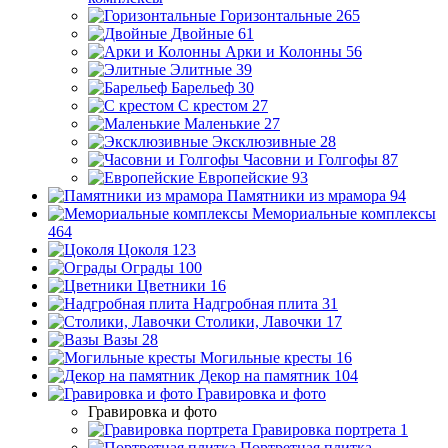
Горизонтальные
265
Двойные
61
Арки и Колонны
56
Элитные
39
Барельеф
30
С крестом
27
Маленькие
27
Эксклюзивные
28
Часовни и Голгофы
87
Европейские
93
Памятники из мрамора
94
Мемориальные комплексы
464
Цоколя
123
Ограды
100
Цветники
16
Надгробная плита
31
Столики, Лавочки
17
Вазы
28
Могильные кресты
16
Декор на памятник
104
Гравировка и фото
Гравировка и фото
Гравировка портрета
1
Портретная плитка