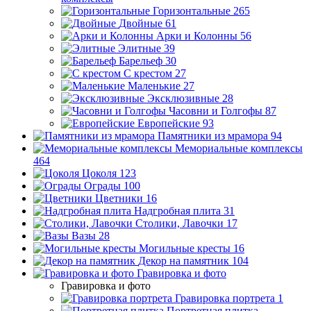
Горизонтальные
265
Двойные
61
Арки и Колонны
56
Элитные
39
Барельеф
30
С крестом
27
Маленькие
27
Эксклюзивные
28
Часовни и Голгофы
87
Европейские
93
Памятники из мрамора
94
Мемориальные комплексы
464
Цоколя
123
Ограды
100
Цветники
16
Надгробная плита
31
Столики, Лавочки
17
Вазы
28
Могильные кресты
16
Декор на памятник
104
Гравировка и фото
Гравировка и фото
Гравировка портрета
1
Портретная плитка