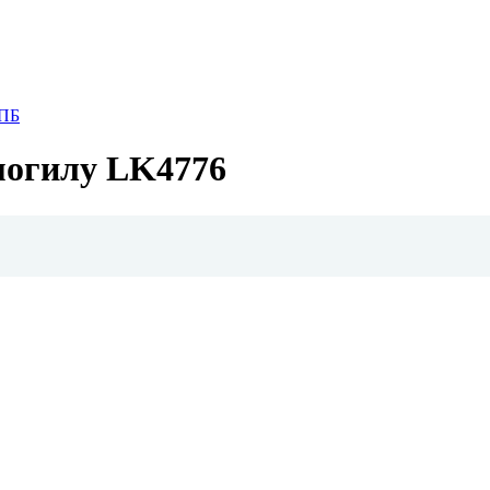
СПБ
могилу LK4776