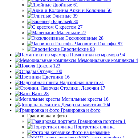
Двойные
61
Арки и Колонны
56
Элитные
39
Барельеф
30
С крестом
27
Маленькие
27
Эксклюзивные
28
Часовни и Голгофы
87
Европейские
93
Памятники из мрамора
94
Мемориальные комплексы
4
Цоколя
123
Ограды
100
Цветники
16
Надгробная плита
31
Столики, Лавочки
17
Вазы
28
Могильные кресты
16
Декор на памятник
104
Гравировка и фото
Гравировка и фото
Гравировка портрета
1
Портретная плитка
Фото на керамике
ФИО, даты, шрифты
1