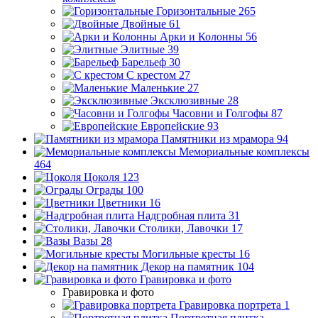
Горизонтальные
265
Двойные
61
Арки и Колонны
56
Элитные
39
Барельеф
30
С крестом
27
Маленькие
27
Эксклюзивные
28
Часовни и Голгофы
87
Европейские
93
Памятники из мрамора
94
Мемориальные комплексы
464
Цоколя
123
Ограды
100
Цветники
16
Надгробная плита
31
Столики, Лавочки
17
Вазы
28
Могильные кресты
16
Декор на памятник
104
Гравировка и фото
Гравировка и фото
Гравировка портрета
1
Портретная плитка