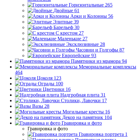
Горизонтальные
265
Двойные
61
Арки и Колонны
56
Элитные
39
Барельеф
30
С крестом
27
Маленькие
27
Эксклюзивные
28
Часовни и Голгофы
87
Европейские
93
Памятники из мрамора
94
Мемориальные комплексы
464
Цоколя
123
Ограды
100
Цветники
16
Надгробная плита
31
Столики, Лавочки
17
Вазы
28
Могильные кресты
16
Декор на памятник
104
Гравировка и фото
Гравировка и фото
Гравировка портрета
1
Портретная плитка