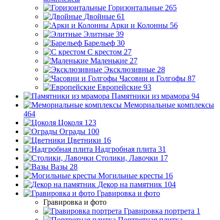
Горизонтальные
265
Двойные
61
Арки и Колонны
56
Элитные
39
Барельеф
30
С крестом
27
Маленькие
27
Эксклюзивные
28
Часовни и Голгофы
87
Европейские
93
Памятники из мрамора
94
Мемориальные комплексы
464
Цоколя
123
Ограды
100
Цветники
16
Надгробная плита
31
Столики, Лавочки
17
Вазы
28
Могильные кресты
16
Декор на памятник
104
Гравировка и фото
Гравировка и фото
Гравировка портрета
1
Портретная плитка